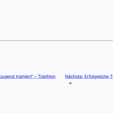
ugend trainiert“ – Triathlon
Nächste:
Erfolgreiche 
→