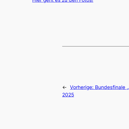
Hier geht es zu den Fotos!
←
Vorherige:
Bundesfinale „J
2025